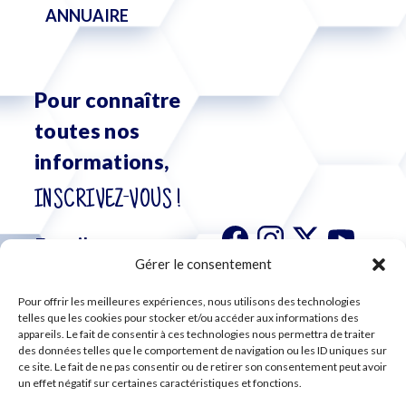
ANNUAIRE
Pour connaître
toutes nos
informations,
INSCRIVEZ-VOUS !
Gérer le consentement
Pour offrir les meilleures expériences, nous utilisons des technologies
S'abonner à
telles que les cookies pour stocker et/ou accéder aux informations des
notre
appareils. Le fait de consentir à ces technologies nous permettra de traiter
newsletter
des données telles que le comportement de navigation ou les ID uniques sur
ce site. Le fait de ne pas consentir ou de retirer son consentement peut avoir
un effet négatif sur certaines caractéristiques et fonctions.