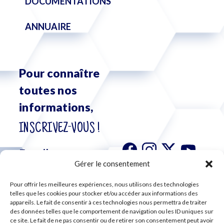
DOCUMENTATIONS
ANNUAIRE
Pour connaître
toutes nos
informations,
INSCRIVEZ-VOUS !
Gérer le consentement
Pour offrir les meilleures expériences, nous utilisons des technologies
S'abonner à
telles que les cookies pour stocker et/ou accéder aux informations des
notre
appareils. Le fait de consentir à ces technologies nous permettra de traiter
newsletter
des données telles que le comportement de navigation ou les ID uniques sur
ce site. Le fait de ne pas consentir ou de retirer son consentement peut avoir