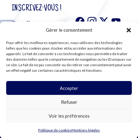
INSCRIVEZ-VOUS !
Gérer le consentement
Pour offrir les meilleures expériences, nous utilisons des technologies
S'abonner à
telles que les cookies pour stocker et/ou accéder aux informations des
notre
appareils. Le fait de consentir à ces technologies nous permettra de traiter
des données telles que le comportement de navigation ou les ID uniques sur
newsletter
ce site. Le fait de ne pas consentir ou de retirer son consentement peut avoir
un effet négatif sur certaines caractéristiques et fonctions.
Accepter
©2024 CFE CGC
Refuser
PLAN DU SITE
MENTIONS LÉGALES
RGPD
Voir les préférences
COOKIES
Politique de cookies
Mentions légales
WEBDESIGN PAR LEMON Création