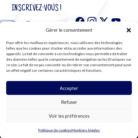
INSCRIVEZ-VOUS !
Gérer le consentement
Pour offrir les meilleures expériences, nous utilisons des technologies
S'abonner à
telles que les cookies pour stocker et/ou accéder aux informations des
notre
appareils. Le fait de consentir à ces technologies nous permettra de traiter
des données telles que le comportement de navigation ou les ID uniques sur
newsletter
ce site. Le fait de ne pas consentir ou de retirer son consentement peut avoir
un effet négatif sur certaines caractéristiques et fonctions.
Accepter
©2024 CFE CGC
Refuser
PLAN DU SITE
MENTIONS LÉGALES
RGPD
Voir les préférences
COOKIES
Politique de cookies
Mentions légales
WEBDESIGN PAR LEMON Création