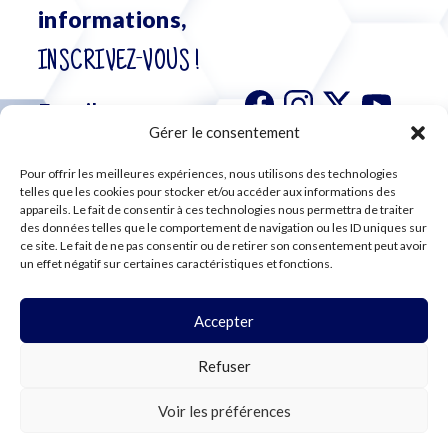
informations,
INSCRIVEZ-VOUS !
Gérer le consentement
Pour offrir les meilleures expériences, nous utilisons des technologies
S'abonner à
telles que les cookies pour stocker et/ou accéder aux informations des
notre
appareils. Le fait de consentir à ces technologies nous permettra de traiter
des données telles que le comportement de navigation ou les ID uniques sur
newsletter
ce site. Le fait de ne pas consentir ou de retirer son consentement peut avoir
un effet négatif sur certaines caractéristiques et fonctions.
Accepter
©2024 CFE CGC
Refuser
PLAN DU SITE
MENTIONS LÉGALES
RGPD
Voir les préférences
COOKIES