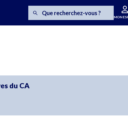
MON ES
MON ES
res du CA