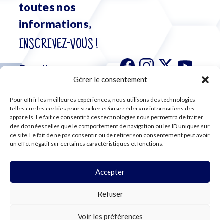
toutes nos
informations,
INSCRIVEZ-VOUS !
Gérer le consentement
Pour offrir les meilleures expériences, nous utilisons des technologies
S'abonner à
telles que les cookies pour stocker et/ou accéder aux informations des
notre
appareils. Le fait de consentir à ces technologies nous permettra de traiter
des données telles que le comportement de navigation ou les ID uniques sur
newsletter
ce site. Le fait de ne pas consentir ou de retirer son consentement peut avoir
un effet négatif sur certaines caractéristiques et fonctions.
Accepter
©2024 CFE CGC
Refuser
PLAN DU SITE
MENTIONS LÉGALES
RGPD
Voir les préférences