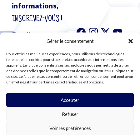
informations,
INSCRIVEZ-VOUS !
Gérer le consentement
Pour offrir les meilleures expériences, nous utilisons des technologies
S'abonner à
telles que les cookies pour stocker et/ou accéder aux informations des
notre
appareils. Le fait de consentir à ces technologies nous permettra de traiter
des données telles que le comportement de navigation ou les ID uniques sur
newsletter
ce site. Le fait de ne pas consentir ou de retirer son consentement peut avoir
un effet négatif sur certaines caractéristiques et fonctions.
Accepter
©2024 CFE CGC
Refuser
PLAN DU SITE
MENTIONS LÉGALES
RGPD
Voir les préférences
COOKIES