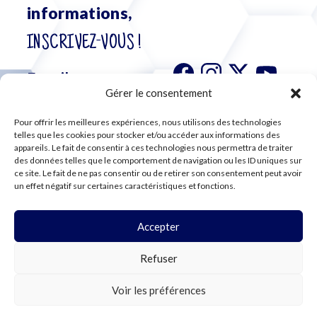
informations,
INSCRIVEZ-VOUS !
Gérer le consentement
Pour offrir les meilleures expériences, nous utilisons des technologies
S'abonner à
telles que les cookies pour stocker et/ou accéder aux informations des
notre
appareils. Le fait de consentir à ces technologies nous permettra de traiter
des données telles que le comportement de navigation ou les ID uniques sur
newsletter
ce site. Le fait de ne pas consentir ou de retirer son consentement peut avoir
un effet négatif sur certaines caractéristiques et fonctions.
Accepter
©2024 CFE CGC
Refuser
PLAN DU SITE
MENTIONS LÉGALES
RGPD
Voir les préférences
COOKIES