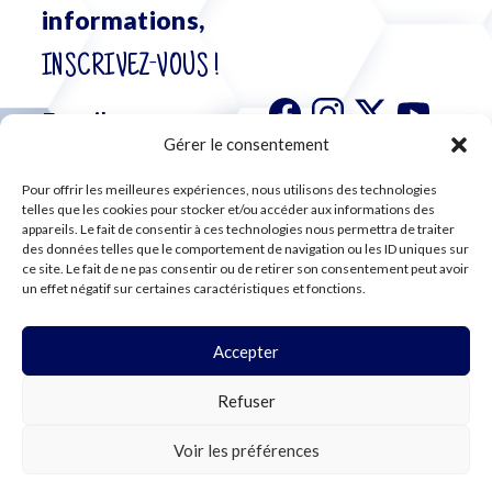
informations,
INSCRIVEZ-VOUS !
Gérer le consentement
Pour offrir les meilleures expériences, nous utilisons des technologies
S'abonner à
telles que les cookies pour stocker et/ou accéder aux informations des
notre
appareils. Le fait de consentir à ces technologies nous permettra de traiter
des données telles que le comportement de navigation ou les ID uniques sur
newsletter
ce site. Le fait de ne pas consentir ou de retirer son consentement peut avoir
un effet négatif sur certaines caractéristiques et fonctions.
Accepter
©2024 CFE CGC
Refuser
PLAN DU SITE
MENTIONS LÉGALES
RGPD
Voir les préférences
COOKIES