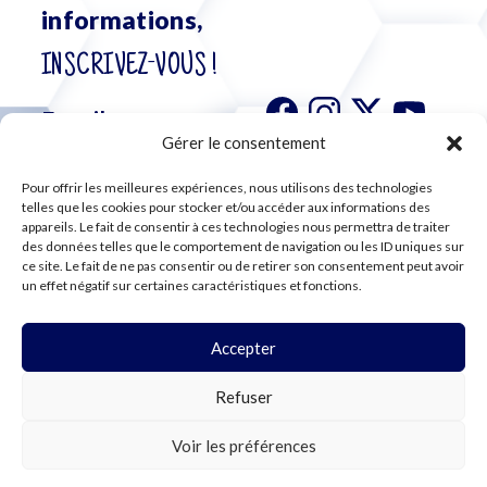
informations,
INSCRIVEZ-VOUS !
Gérer le consentement
Pour offrir les meilleures expériences, nous utilisons des technologies
S'abonner à
telles que les cookies pour stocker et/ou accéder aux informations des
notre
appareils. Le fait de consentir à ces technologies nous permettra de traiter
des données telles que le comportement de navigation ou les ID uniques sur
newsletter
ce site. Le fait de ne pas consentir ou de retirer son consentement peut avoir
un effet négatif sur certaines caractéristiques et fonctions.
Accepter
©2024 CFE CGC
Refuser
PLAN DU SITE
MENTIONS LÉGALES
RGPD
Voir les préférences
COOKIES