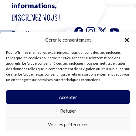
informations,
INSCRIVEZ-VOUS !
Gérer le consentement
Pour offrir les meilleures expériences, nous utilisons des technologies
S'abonner à
telles que les cookies pour stocker et/ou accéder aux informations des
notre
appareils. Le fait de consentir à ces technologies nous permettra de traiter
des données telles que le comportement de navigation ou les ID uniques sur
newsletter
ce site. Le fait de ne pas consentir ou de retirer son consentement peut avoir
un effet négatif sur certaines caractéristiques et fonctions.
Accepter
©2024 CFE CGC
Refuser
PLAN DU SITE
MENTIONS LÉGALES
RGPD
Voir les préférences
COOKIES