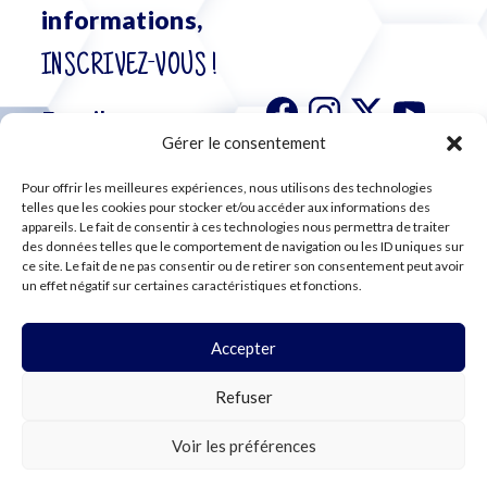
informations,
INSCRIVEZ-VOUS !
Gérer le consentement
Pour offrir les meilleures expériences, nous utilisons des technologies
S'abonner à
telles que les cookies pour stocker et/ou accéder aux informations des
notre
appareils. Le fait de consentir à ces technologies nous permettra de traiter
des données telles que le comportement de navigation ou les ID uniques sur
newsletter
ce site. Le fait de ne pas consentir ou de retirer son consentement peut avoir
un effet négatif sur certaines caractéristiques et fonctions.
Accepter
©2024 CFE CGC
Refuser
PLAN DU SITE
MENTIONS LÉGALES
RGPD
Voir les préférences
COOKIES