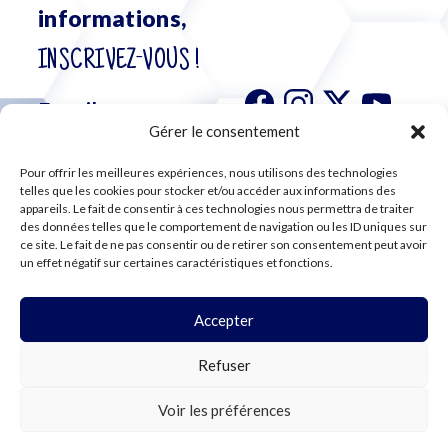
informations,
INSCRIVEZ-VOUS !
Gérer le consentement
Pour offrir les meilleures expériences, nous utilisons des technologies
S'abonner à
telles que les cookies pour stocker et/ou accéder aux informations des
notre
appareils. Le fait de consentir à ces technologies nous permettra de traiter
des données telles que le comportement de navigation ou les ID uniques sur
newsletter
ce site. Le fait de ne pas consentir ou de retirer son consentement peut avoir
un effet négatif sur certaines caractéristiques et fonctions.
Accepter
©2024 CFE CGC
Refuser
PLAN DU SITE
MENTIONS LÉGALES
RGPD
Voir les préférences
COOKIES