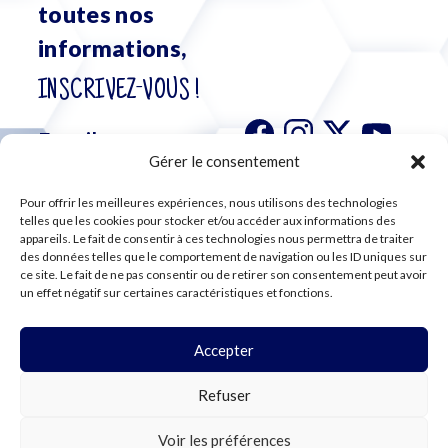
toutes nos
informations,
INSCRIVEZ-VOUS !
Gérer le consentement
Pour offrir les meilleures expériences, nous utilisons des technologies
S'abonner à
telles que les cookies pour stocker et/ou accéder aux informations des
notre
appareils. Le fait de consentir à ces technologies nous permettra de traiter
des données telles que le comportement de navigation ou les ID uniques sur
newsletter
ce site. Le fait de ne pas consentir ou de retirer son consentement peut avoir
un effet négatif sur certaines caractéristiques et fonctions.
Accepter
©2024 CFE CGC
Refuser
PLAN DU SITE
MENTIONS LÉGALES
RGPD
Voir les préférences