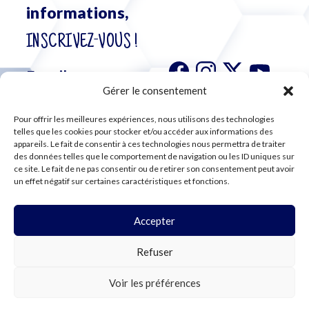
informations,
INSCRIVEZ-VOUS !
Gérer le consentement
Pour offrir les meilleures expériences, nous utilisons des technologies
S'abonner à
telles que les cookies pour stocker et/ou accéder aux informations des
notre
appareils. Le fait de consentir à ces technologies nous permettra de traiter
des données telles que le comportement de navigation ou les ID uniques sur
newsletter
ce site. Le fait de ne pas consentir ou de retirer son consentement peut avoir
un effet négatif sur certaines caractéristiques et fonctions.
Accepter
©2024 CFE CGC
Refuser
PLAN DU SITE
MENTIONS LÉGALES
RGPD
Voir les préférences
COOKIES