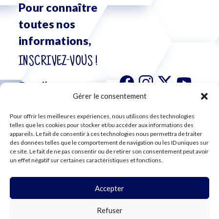
Pour connaître
toutes nos
informations,
INSCRIVEZ-VOUS !
Gérer le consentement
Pour offrir les meilleures expériences, nous utilisons des technologies
S'abonner à
telles que les cookies pour stocker et/ou accéder aux informations des
notre
appareils. Le fait de consentir à ces technologies nous permettra de traiter
des données telles que le comportement de navigation ou les ID uniques sur
newsletter
ce site. Le fait de ne pas consentir ou de retirer son consentement peut avoir
un effet négatif sur certaines caractéristiques et fonctions.
Accepter
©2024 CFE CGC
Refuser
PLAN DU SITE
MENTIONS LÉGALES
RGPD