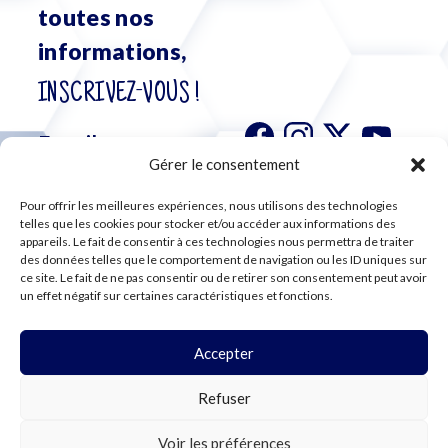
toutes nos
informations,
INSCRIVEZ-VOUS !
Gérer le consentement
Pour offrir les meilleures expériences, nous utilisons des technologies
S'abonner à
telles que les cookies pour stocker et/ou accéder aux informations des
notre
appareils. Le fait de consentir à ces technologies nous permettra de traiter
des données telles que le comportement de navigation ou les ID uniques sur
newsletter
ce site. Le fait de ne pas consentir ou de retirer son consentement peut avoir
un effet négatif sur certaines caractéristiques et fonctions.
Accepter
©2024 CFE CGC
Refuser
PLAN DU SITE
MENTIONS LÉGALES
RGPD
Voir les préférences