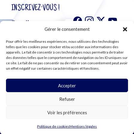
INSCRIVEZ-VOUS !
Gérer le consentement
Pour offrir les meilleures expériences, nous utilisons des technologies
S'abonner à
telles que les cookies pour stocker et/ou accéder aux informations des
notre
appareils. Le fait de consentir à ces technologies nous permettra de traiter
des données telles que le comportement de navigation ou les ID uniques sur
newsletter
ce site. Le fait de ne pas consentir ou de retirer son consentement peut avoir
un effet négatif sur certaines caractéristiques et fonctions.
Accepter
©2024 CFE CGC
Refuser
PLAN DU SITE
MENTIONS LÉGALES
RGPD
Voir les préférences
COOKIES
Politique de cookies
Mentions légales
WEBDESIGN PAR LEMON Création