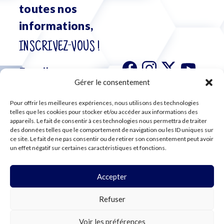
toutes nos
informations,
INSCRIVEZ-VOUS !
Gérer le consentement
Pour offrir les meilleures expériences, nous utilisons des technologies
S'abonner à
telles que les cookies pour stocker et/ou accéder aux informations des
notre
appareils. Le fait de consentir à ces technologies nous permettra de traiter
des données telles que le comportement de navigation ou les ID uniques sur
newsletter
ce site. Le fait de ne pas consentir ou de retirer son consentement peut avoir
un effet négatif sur certaines caractéristiques et fonctions.
Accepter
©2024 CFE CGC
Refuser
PLAN DU SITE
MENTIONS LÉGALES
RGPD
Voir les préférences