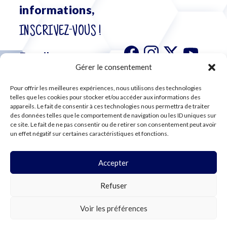
informations,
INSCRIVEZ-VOUS !
Gérer le consentement
Pour offrir les meilleures expériences, nous utilisons des technologies
S'abonner à
telles que les cookies pour stocker et/ou accéder aux informations des
notre
appareils. Le fait de consentir à ces technologies nous permettra de traiter
des données telles que le comportement de navigation ou les ID uniques sur
newsletter
ce site. Le fait de ne pas consentir ou de retirer son consentement peut avoir
un effet négatif sur certaines caractéristiques et fonctions.
Accepter
©2024 CFE CGC
Refuser
PLAN DU SITE
MENTIONS LÉGALES
RGPD
Voir les préférences
COOKIES