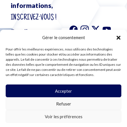
informations,
INSCRIVEZ-VOUS !
Gérer le consentement
Pour offrir les meilleures expériences, nous utilisons des technologies
S'abonner à
telles que les cookies pour stocker et/ou accéder aux informations des
notre
appareils. Le fait de consentir à ces technologies nous permettra de traiter
des données telles que le comportement de navigation ou les ID uniques sur
newsletter
ce site. Le fait de ne pas consentir ou de retirer son consentement peut avoir
un effet négatif sur certaines caractéristiques et fonctions.
Accepter
©2024 CFE CGC
Refuser
PLAN DU SITE
MENTIONS LÉGALES
RGPD
Voir les préférences
COOKIES