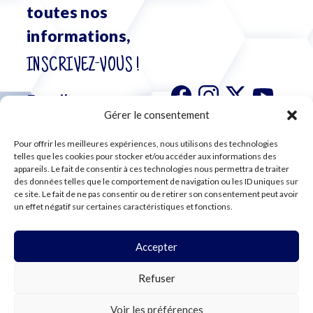
toutes nos
informations,
INSCRIVEZ-VOUS !
Gérer le consentement
Pour offrir les meilleures expériences, nous utilisons des technologies
S'abonner à
telles que les cookies pour stocker et/ou accéder aux informations des
notre
appareils. Le fait de consentir à ces technologies nous permettra de traiter
des données telles que le comportement de navigation ou les ID uniques sur
newsletter
ce site. Le fait de ne pas consentir ou de retirer son consentement peut avoir
un effet négatif sur certaines caractéristiques et fonctions.
Accepter
©2024 CFE CGC
Refuser
PLAN DU SITE
MENTIONS LÉGALES
RGPD
Voir les préférences