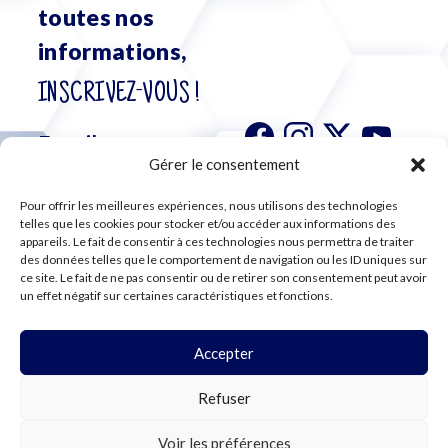
toutes nos
informations,
INSCRIVEZ-VOUS !
Gérer le consentement
Pour offrir les meilleures expériences, nous utilisons des technologies
S'abonner à
telles que les cookies pour stocker et/ou accéder aux informations des
notre
appareils. Le fait de consentir à ces technologies nous permettra de traiter
des données telles que le comportement de navigation ou les ID uniques sur
newsletter
ce site. Le fait de ne pas consentir ou de retirer son consentement peut avoir
un effet négatif sur certaines caractéristiques et fonctions.
Accepter
©2024 CFE CGC
Refuser
PLAN DU SITE
MENTIONS LÉGALES
RGPD
Voir les préférences