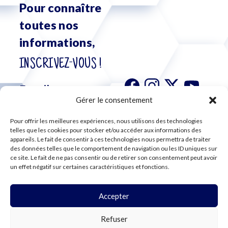
Pour connaître
toutes nos
informations,
INSCRIVEZ-VOUS !
Gérer le consentement
Pour offrir les meilleures expériences, nous utilisons des technologies
S'abonner à
telles que les cookies pour stocker et/ou accéder aux informations des
notre
appareils. Le fait de consentir à ces technologies nous permettra de traiter
des données telles que le comportement de navigation ou les ID uniques sur
newsletter
ce site. Le fait de ne pas consentir ou de retirer son consentement peut avoir
un effet négatif sur certaines caractéristiques et fonctions.
Accepter
©2024 CFE CGC
Refuser
PLAN DU SITE
MENTIONS LÉGALES
RGPD