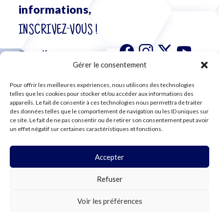
informations,
INSCRIVEZ-VOUS !
Gérer le consentement
Pour offrir les meilleures expériences, nous utilisons des technologies
S'abonner à
telles que les cookies pour stocker et/ou accéder aux informations des
notre
appareils. Le fait de consentir à ces technologies nous permettra de traiter
des données telles que le comportement de navigation ou les ID uniques sur
newsletter
ce site. Le fait de ne pas consentir ou de retirer son consentement peut avoir
un effet négatif sur certaines caractéristiques et fonctions.
Accepter
©2024 CFE CGC
Refuser
PLAN DU SITE
MENTIONS LÉGALES
RGPD
Voir les préférences
COOKIES