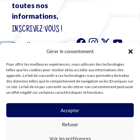
toutes nos
informations,
INSCRIVEZ-VOUS !
Gérer le consentement
Pour offrir les meilleures expériences, nous utilisons des technologies
S'abonner à
telles que les cookies pour stocker et/ou accéder aux informations des
notre
appareils. Le fait de consentir à ces technologies nous permettra de traiter
des données telles que le comportement de navigation ou les ID uniques sur
newsletter
ce site. Le fait de ne pas consentir ou de retirer son consentement peut avoir
un effet négatif sur certaines caractéristiques et fonctions.
Accepter
©2024 CFE CGC
Refuser
PLAN DU SITE
MENTIONS LÉGALES
RGPD
Voir les préférences