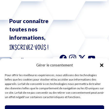
Pour connaître
toutes nos
informations,
INSCRIVEZ-VOUS !
Gérer le consentement
Pour offrir les meilleures expériences, nous utilisons des technologies
S'abonner à
telles que les cookies pour stocker et/ou accéder aux informations des
notre
appareils. Le fait de consentir à ces technologies nous permettra de traiter
newsletter
des données telles que le comportement de navigation ou les ID uniques sur
ce site. Le fait de ne pas consentir ou de retirer son consentement peut avoir
un effet négatif sur certaines caractéristiques et fonctions.