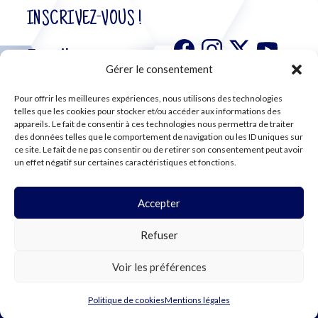
INSCRIVEZ-VOUS !
Gérer le consentement
Pour offrir les meilleures expériences, nous utilisons des technologies
S'abonner à
telles que les cookies pour stocker et/ou accéder aux informations des
notre
appareils. Le fait de consentir à ces technologies nous permettra de traiter
des données telles que le comportement de navigation ou les ID uniques sur
newsletter
ce site. Le fait de ne pas consentir ou de retirer son consentement peut avoir
un effet négatif sur certaines caractéristiques et fonctions.
Accepter
©2024 CFE CGC
Refuser
PLAN DU SITE
MENTIONS LÉGALES
RGPD
Voir les préférences
COOKIES
Politique de cookies
Mentions légales
WEBDESIGN PAR LEMON Création