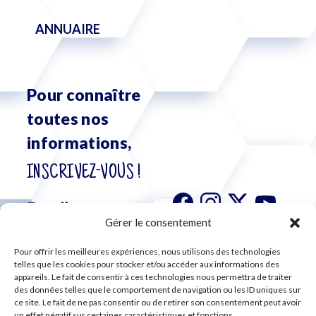
ANNUAIRE
Pour connaître
toutes nos
informations,
INSCRIVEZ-VOUS !
Gérer le consentement
Pour offrir les meilleures expériences, nous utilisons des technologies
S'abonner à
telles que les cookies pour stocker et/ou accéder aux informations des
notre
appareils. Le fait de consentir à ces technologies nous permettra de traiter
des données telles que le comportement de navigation ou les ID uniques sur
newsletter
ce site. Le fait de ne pas consentir ou de retirer son consentement peut avoir
un effet négatif sur certaines caractéristiques et fonctions.