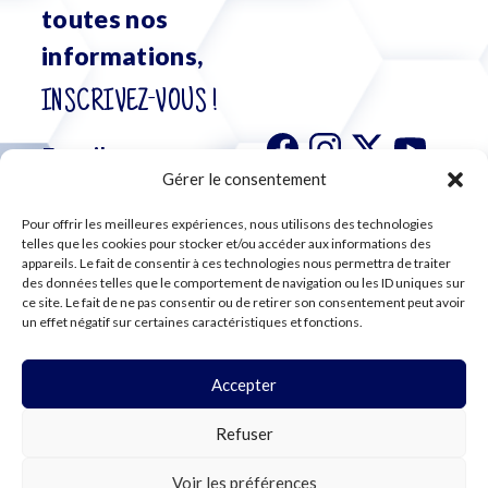
toutes nos
informations,
INSCRIVEZ-VOUS !
Gérer le consentement
Pour offrir les meilleures expériences, nous utilisons des technologies
S'abonner à
telles que les cookies pour stocker et/ou accéder aux informations des
notre
appareils. Le fait de consentir à ces technologies nous permettra de traiter
des données telles que le comportement de navigation ou les ID uniques sur
newsletter
ce site. Le fait de ne pas consentir ou de retirer son consentement peut avoir
un effet négatif sur certaines caractéristiques et fonctions.
Accepter
©2024 CFE CGC
Refuser
PLAN DU SITE
MENTIONS LÉGALES
RGPD
Voir les préférences