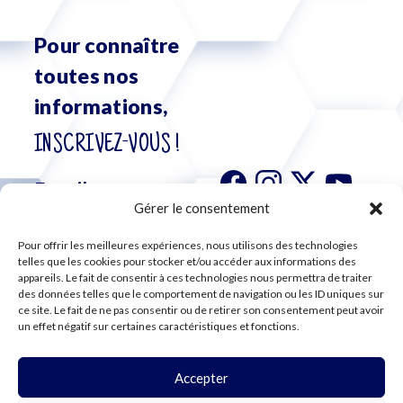
Pour connaître
toutes nos
informations,
INSCRIVEZ-VOUS !
Gérer le consentement
Pour offrir les meilleures expériences, nous utilisons des technologies
S'abonner à
telles que les cookies pour stocker et/ou accéder aux informations des
notre
appareils. Le fait de consentir à ces technologies nous permettra de traiter
des données telles que le comportement de navigation ou les ID uniques sur
newsletter
ce site. Le fait de ne pas consentir ou de retirer son consentement peut avoir
un effet négatif sur certaines caractéristiques et fonctions.
Accepter