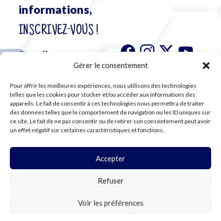
informations,
INSCRIVEZ-VOUS !
Gérer le consentement
Pour offrir les meilleures expériences, nous utilisons des technologies
S'abonner à
telles que les cookies pour stocker et/ou accéder aux informations des
notre
appareils. Le fait de consentir à ces technologies nous permettra de traiter
des données telles que le comportement de navigation ou les ID uniques sur
newsletter
ce site. Le fait de ne pas consentir ou de retirer son consentement peut avoir
un effet négatif sur certaines caractéristiques et fonctions.
Accepter
©2024 CFE CGC
Refuser
PLAN DU SITE
MENTIONS LÉGALES
RGPD
Voir les préférences
COOKIES