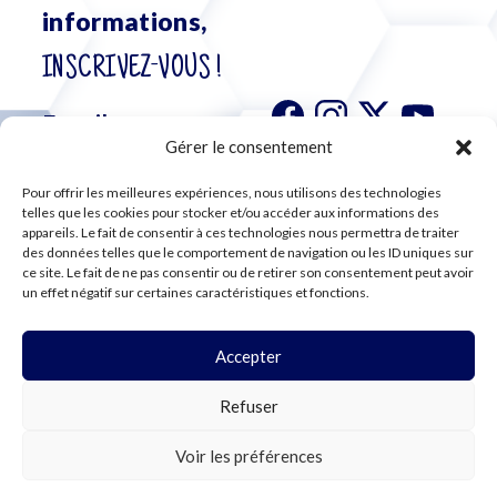
informations,
INSCRIVEZ-VOUS !
Gérer le consentement
Pour offrir les meilleures expériences, nous utilisons des technologies
S'abonner à
telles que les cookies pour stocker et/ou accéder aux informations des
notre
appareils. Le fait de consentir à ces technologies nous permettra de traiter
des données telles que le comportement de navigation ou les ID uniques sur
newsletter
ce site. Le fait de ne pas consentir ou de retirer son consentement peut avoir
un effet négatif sur certaines caractéristiques et fonctions.
Accepter
©2024 CFE CGC
Refuser
PLAN DU SITE
MENTIONS LÉGALES
RGPD
Voir les préférences
COOKIES