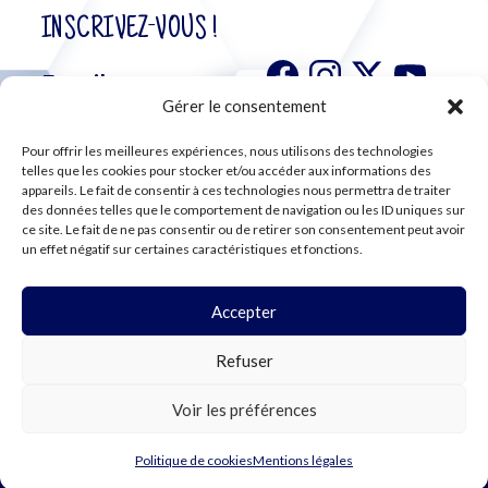
INSCRIVEZ-VOUS !
Gérer le consentement
Pour offrir les meilleures expériences, nous utilisons des technologies
S'abonner à
telles que les cookies pour stocker et/ou accéder aux informations des
notre
appareils. Le fait de consentir à ces technologies nous permettra de traiter
des données telles que le comportement de navigation ou les ID uniques sur
newsletter
ce site. Le fait de ne pas consentir ou de retirer son consentement peut avoir
un effet négatif sur certaines caractéristiques et fonctions.
Accepter
©2024 CFE CGC
Refuser
PLAN DU SITE
MENTIONS LÉGALES
RGPD
Voir les préférences
COOKIES
Politique de cookies
Mentions légales
WEBDESIGN PAR LEMON Création