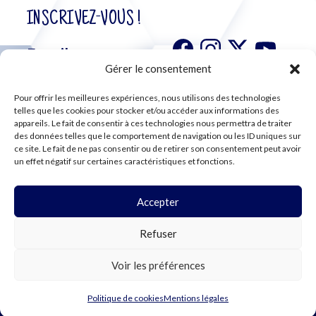
INSCRIVEZ-VOUS !
Gérer le consentement
Pour offrir les meilleures expériences, nous utilisons des technologies
S'abonner à
telles que les cookies pour stocker et/ou accéder aux informations des
notre
appareils. Le fait de consentir à ces technologies nous permettra de traiter
des données telles que le comportement de navigation ou les ID uniques sur
newsletter
ce site. Le fait de ne pas consentir ou de retirer son consentement peut avoir
un effet négatif sur certaines caractéristiques et fonctions.
Accepter
©2024 CFE CGC
Refuser
PLAN DU SITE
MENTIONS LÉGALES
RGPD
Voir les préférences
COOKIES
Politique de cookies
Mentions légales
WEBDESIGN PAR LEMON Création