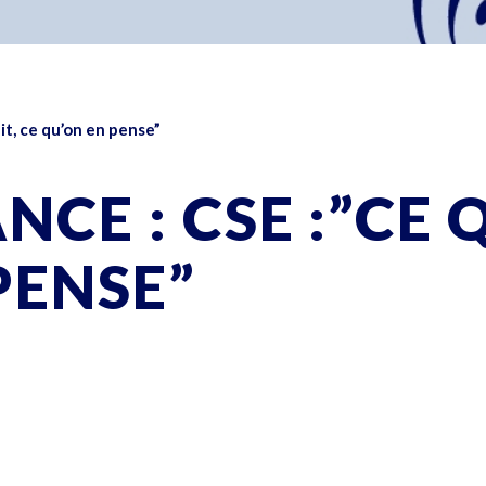
dit, ce qu’on en pense”
CE : CSE :”CE Q
PENSE”