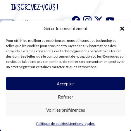
INSCRIVEZ-VOUS !
Gérer le consentement
Pour offrir les meilleures expériences, nous utilisons des technologies
S'abonner à
telles que les cookies pour stocker et/ou accéder aux informations des
notre
appareils. Le fait de consentir à ces technologies nous permettra de traiter
des données telles que le comportement de navigation ou les ID uniques sur
newsletter
ce site. Le fait de ne pas consentir ou de retirer son consentement peut avoir
un effet négatif sur certaines caractéristiques et fonctions.
Accepter
©2024 CFE CGC
Refuser
PLAN DU SITE
MENTIONS LÉGALES
RGPD
Voir les préférences
COOKIES
Politique de cookies
Mentions légales
WEBDESIGN PAR LEMON Création