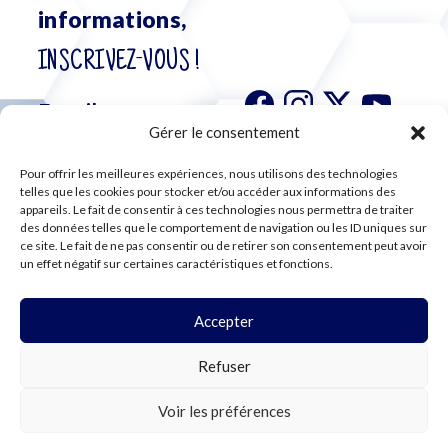
informations,
INSCRIVEZ-VOUS !
Gérer le consentement
Pour offrir les meilleures expériences, nous utilisons des technologies
S'abonner à
telles que les cookies pour stocker et/ou accéder aux informations des
notre
appareils. Le fait de consentir à ces technologies nous permettra de traiter
des données telles que le comportement de navigation ou les ID uniques sur
newsletter
ce site. Le fait de ne pas consentir ou de retirer son consentement peut avoir
un effet négatif sur certaines caractéristiques et fonctions.
Accepter
©2024 CFE CGC
Refuser
PLAN DU SITE
MENTIONS LÉGALES
RGPD
Voir les préférences
COOKIES