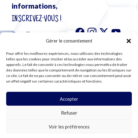
informations,
INSCRIVEZ-VOUS !
Gérer le consentement
Pour offrir les meilleures expériences, nous utilisons des technologies
S'abonner à
telles que les cookies pour stocker et/ou accéder aux informations des
notre
appareils. Le fait de consentir à ces technologies nous permettra de traiter
des données telles que le comportement de navigation ou les ID uniques sur
newsletter
ce site. Le fait de ne pas consentir ou de retirer son consentement peut avoir
un effet négatif sur certaines caractéristiques et fonctions.
Accepter
©2024 CFE CGC
Refuser
PLAN DU SITE
MENTIONS LÉGALES
RGPD
Voir les préférences
COOKIES