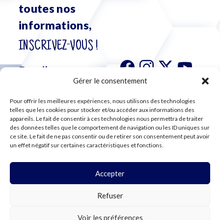
toutes nos
informations,
INSCRIVEZ-VOUS !
Gérer le consentement
Pour offrir les meilleures expériences, nous utilisons des technologies
S'abonner à
telles que les cookies pour stocker et/ou accéder aux informations des
notre
appareils. Le fait de consentir à ces technologies nous permettra de traiter
des données telles que le comportement de navigation ou les ID uniques sur
newsletter
ce site. Le fait de ne pas consentir ou de retirer son consentement peut avoir
un effet négatif sur certaines caractéristiques et fonctions.
Accepter
©2024 CFE CGC
Refuser
PLAN DU SITE
MENTIONS LÉGALES
RGPD
Voir les préférences