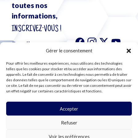
toutes nos
informations,
INSCRIVEZ-VOUS !
Gérer le consentement
Pour offrir les meilleures expériences, nous utilisons des technologies
S'abonner à
telles que les cookies pour stocker et/ou accéder aux informations des
notre
appareils. Le fait de consentir à ces technologies nous permettra de traiter
des données telles que le comportement de navigation ou les ID uniques sur
newsletter
ce site. Le fait de ne pas consentir ou de retirer son consentement peut avoir
un effet négatif sur certaines caractéristiques et fonctions.
Accepter
©2024 CFE CGC
Refuser
PLAN DU SITE
MENTIONS LÉGALES
RGPD
Voir les préférences