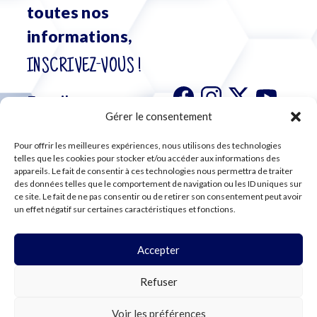
toutes nos
informations,
INSCRIVEZ-VOUS !
Gérer le consentement
Pour offrir les meilleures expériences, nous utilisons des technologies
S'abonner à
telles que les cookies pour stocker et/ou accéder aux informations des
notre
appareils. Le fait de consentir à ces technologies nous permettra de traiter
des données telles que le comportement de navigation ou les ID uniques sur
newsletter
ce site. Le fait de ne pas consentir ou de retirer son consentement peut avoir
un effet négatif sur certaines caractéristiques et fonctions.
Accepter
©2024 CFE CGC
Refuser
PLAN DU SITE
MENTIONS LÉGALES
RGPD
Voir les préférences