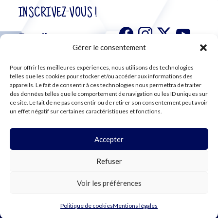
INSCRIVEZ-VOUS !
Gérer le consentement
Pour offrir les meilleures expériences, nous utilisons des technologies
S'abonner à
telles que les cookies pour stocker et/ou accéder aux informations des
notre
appareils. Le fait de consentir à ces technologies nous permettra de traiter
des données telles que le comportement de navigation ou les ID uniques sur
newsletter
ce site. Le fait de ne pas consentir ou de retirer son consentement peut avoir
un effet négatif sur certaines caractéristiques et fonctions.
Accepter
©2024 CFE CGC
Refuser
PLAN DU SITE
MENTIONS LÉGALES
RGPD
Voir les préférences
COOKIES
Politique de cookies
Mentions légales
WEBDESIGN PAR LEMON Création