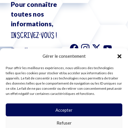
Pour connaître
toutes nos
informations,
INSCRIVEZ-VOUS !
Gérer le consentement
Pour offrir les meilleures expériences, nous utilisons des technologies
S'abonner à
telles que les cookies pour stocker et/ou accéder aux informations des
notre
appareils. Le fait de consentir à ces technologies nous permettra de traiter
des données telles que le comportement de navigation ou les ID uniques sur
newsletter
ce site. Le fait de ne pas consentir ou de retirer son consentement peut avoir
un effet négatif sur certaines caractéristiques et fonctions.
Accepter
©2024 CFE CGC
Refuser
PLAN DU SITE
MENTIONS LÉGALES
RGPD