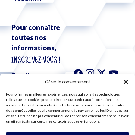
Pour connaître
toutes nos
informations,
INSCRIVEZ-VOUS !
Gérer le consentement
Pour offrir les meilleures expériences, nous utilisons des technologies
S'abonner à
telles que les cookies pour stocker et/ou accéder aux informations des
notre
appareils. Le fait de consentir à ces technologies nous permettra de traiter
des données telles que le comportement de navigation ou les ID uniques sur
newsletter
ce site. Le fait de ne pas consentir ou de retirer son consentement peut avoir
un effet négatif sur certaines caractéristiques et fonctions.