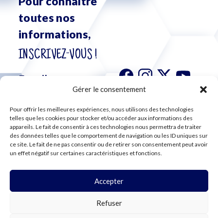
Pour connaître
toutes nos
informations,
INSCRIVEZ-VOUS !
Gérer le consentement
Pour offrir les meilleures expériences, nous utilisons des technologies
S'abonner à
telles que les cookies pour stocker et/ou accéder aux informations des
notre
appareils. Le fait de consentir à ces technologies nous permettra de traiter
des données telles que le comportement de navigation ou les ID uniques sur
newsletter
ce site. Le fait de ne pas consentir ou de retirer son consentement peut avoir
un effet négatif sur certaines caractéristiques et fonctions.
Accepter
©2024 CFE CGC
Refuser
PLAN DU SITE
MENTIONS LÉGALES
RGPD